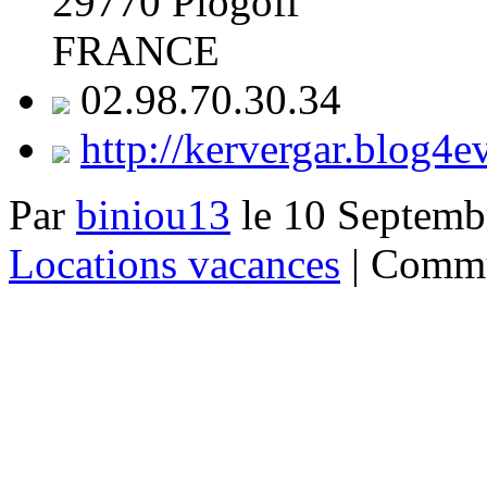
29770
Plogoff
FRANCE
02.98.70.30.34
http://kervergar.blog4e
Par
biniou13
le 10 Septembr
Locations vacances
| Comm